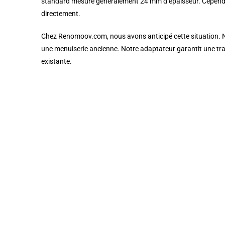
standard mesure généralement 24 mm d’épaisseur. Cependant,
directement.
Chez Renomoov.com, nous avons anticipé cette situation. N
une menuiserie ancienne. Notre adaptateur garantit une tran
existante.