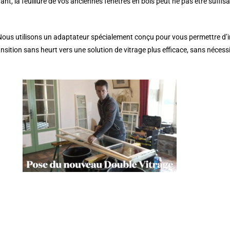
 la feuillure de vos anciennes fenêtres en bois peut ne pas être suffis
ous utilisons un adaptateur spécialement conçu pour vous permettre d’in
sition sans heurt vers une solution de vitrage plus efficace, sans nécess