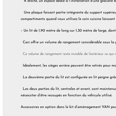
À droite, un espace dédié à l’installation d’une glacière b
Une plaque faisant partie intégrante du support supérieur
compartiments quand vous utilisez le coin cuisine laissant
– Un lit de 1,90 mètre de long sur 1,30 mètre de large, dont 
Ceci offre un volume de rangement considérable sous la pa
Ce volume de rangement reste invisible de l’extérieur ce qui re
Idéalement, les sièges arrière peuvent être retirés pour ma
La deuxième partie du lit est configurée en lit peigne gr
Les deux parties du lit, centrales et avant, sont maintenu
nécessiter d’être recoupés en fonction du véhicule utilisé.
Accessoires en option dans le kit d’aménagement VAN pour