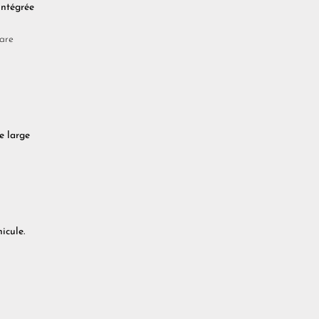
intégrée
gare
e large
icule.