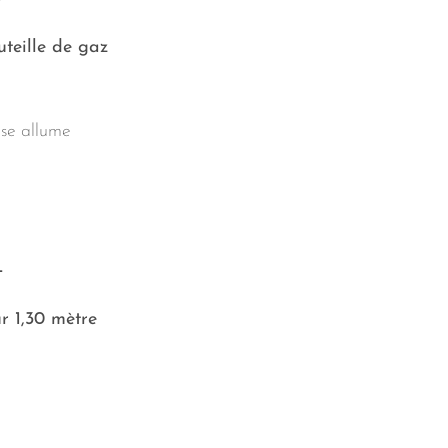
teille de gaz
ise allume
L
r 1,30 mètre