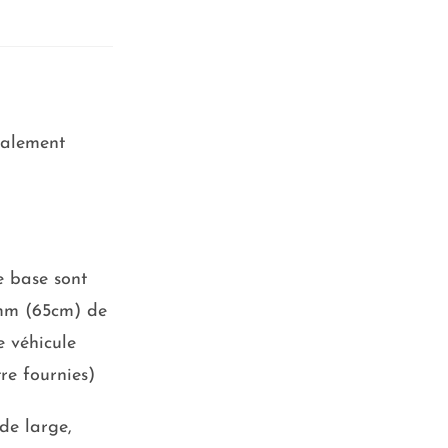
ialement
e base sont
 mm (65cm) de
 véhicule
re fournies)
 de large,