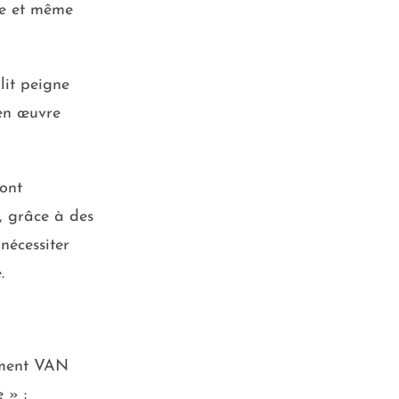
ule et même
lit peigne
en œuvre
sont
, grâce à des
nécessiter
.
ement VAN
 » :