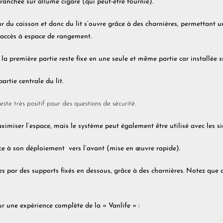
ranchée sur allume cigare (qui peut-être fournie).
 du caisson et donc du lit s’ouvre grâce à des charnières, permettant 
 accès à espace de rangement.
la première partie reste fixe en une seule et même partie car installée su
rtie centrale du lit.
ste très positif pour des questions de sécurité.
ximiser l’espace, mais le système peut également être utilisé avec les s
âce à son déploiement vers l’avant (mise en œuvre rapide).
es par des supports fixés en dessous, grâce à des charnières. Notez qu
 une expérience complète de la « Vanlife » :